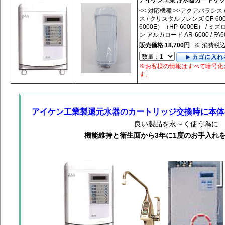
アイケン工業 浄水器カートリ
<< 対応機種 >>アクアバランス 
ス / クリスタルフレンズ CF-60
6000E）（HP-6000E） /
ン アルカロード AR-6000 / FA6
販売価格 18,700円
※ 消費税
※お客様の情報はすべて暗号化
す。
アイケン工業製還元水器のカートリッジ交換時に本体
良い製品を永～く使う為に
機能維持と衛生面から3年に1度のお手入れ