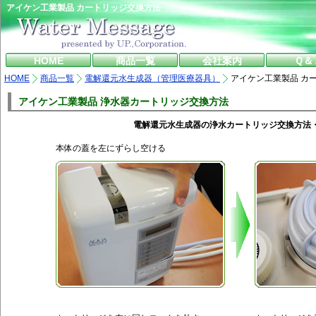
アイケン工業製品 カートリッジ交換方法
HOME
商品一覧
会社案内
Ｑ＆
HOME
商品一覧
電解還元水生成器（管理医療器具）
アイケン工業製品 カ
アイケン工業製品 浄水器カートリッジ交換方法
電解還元水生成器の浄水カートリッジ交換方法
本体の蓋を左にずらし空ける