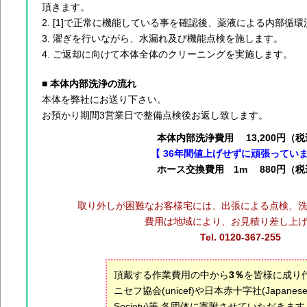
頂きます。
[1]で正常に機能している事を確認後、薬液による内部循
濯ぎを行いながら、水漏れ及び機能点検を施します。
ご返却に向けて本体全体のクリーニングを実施します。
■ 本体内部洗浄の流れ
本体を弊社にお送り下さい。
お預かり期間3営業日で整備点検後お返し致します。
本体内部洗浄費用 13,200円（
【 36年間値上げせずに頑張っていま
ホース交換費用 1m 880円（税
取り外しが困難なお客様宅には、出張による点検、
費用は地域により、お見積り差し上
Tel. 0120-367-255
頂戴する作業費用の中から
3％
を皆様に成り
ニセフ協会(unicef)や日本赤十字社(Japanese R
Society)等 各団体に寄附させていただきます