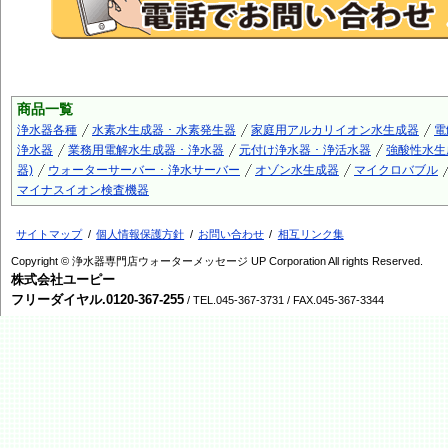
商品一覧
浄水器各種
水素水生成器 ･ 水素発生器
家庭用アルカリイオン水生成器
電
浄水器
業務用電解水生成器 ･ 浄水器
元付け浄水器 ･ 浄活水器
強酸性水生
器)
ウォーターサーバー ･ 浄水サーバー
オゾン水生成器
マイクロバブル
マイナスイオン検査機器
サイトマップ
個人情報保護方針
お問い合わせ
相互リンク集
Copyright © 浄水器専門店ウォーターメッセージ UP Corporation All rights Reserved.
株式会社ユーピー
フリーダイヤル.0120-367-255
/ TEL.045-367-3731 / FAX.045-367-3344