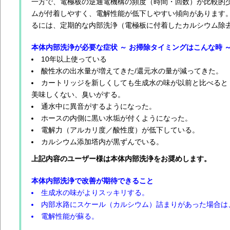
一方で、電極板の逆通電機構の頻度（時間・回数）が比較的
ムが付着しやすく、電解性能が低下しやすい傾向があります
るには、定期的な内部洗浄（電極板に付着したカルシウム除
本体内部洗浄が必要な症状 ～ お掃除タイミングはこんな時 
10年以上使っている
酸性水の出水量が増えてきた/還元水の量が減ってきた。
カートリッジを新しくしても生成水の味が以前と比べると
美味しくない、臭いがする。
通水中に異音がするようになった。
ホースの内側に黒い水垢が付くようになった。
電解力（アルカリ度／酸性度）が低下している。
カルシウム添加塔内が黒ずんでいる。
上記内容のユーザー様は本体内部洗浄をお奨めします。
本体内部洗浄で改善が期待できること
生成水の味がよりスッキリする。
内部水路にスケール（カルシウム）詰まりがあった場合は
電解性能が蘇る。