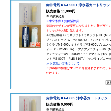
赤井電気 KA-P900T 浄水器カートリッジ
販売価格 11,000円
※ 消費税込み
※中空糸膜 + 抗菌活性炭
※箱のデザインが変更になりました。新デザイ
トリッジをお届け致します。
<< 対応機種 >>ミネソフト / ミネソフトTX（MS-9
プ / ミネトップTX（MS-900TX） / ミネトップUV
ネクラブMS-600 / ミネクラブMS-600UV / ユ
ィーTX（MS-900TA） / アクアメニティーUV（MS
アメニティーUV-1200UV / ピュアマイルドUV（Pu
フト MS-800T / MS-810T / （サンライズ
≫ お支払い方法について
※お客様の情報はすべて暗号化されますので、
だけます。
赤井電気 KA-P805 浄水器カートリッジ
販売価格 9,900円
※ 消費税込み