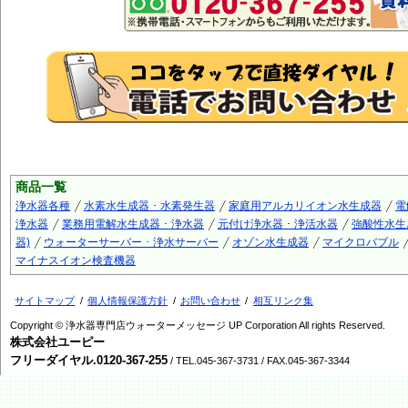
商品一覧
浄水器各種
水素水生成器 ･ 水素発生器
家庭用アルカリイオン水生成器
電
浄水器
業務用電解水生成器 ･ 浄水器
元付け浄水器 ･ 浄活水器
強酸性水生
器)
ウォーターサーバー ･ 浄水サーバー
オゾン水生成器
マイクロバブル
マイナスイオン検査機器
サイトマップ
個人情報保護方針
お問い合わせ
相互リンク集
Copyright © 浄水器専門店ウォーターメッセージ UP Corporation All rights Reserved.
株式会社ユーピー
フリーダイヤル.0120-367-255
/ TEL.045-367-3731 / FAX.045-367-3344