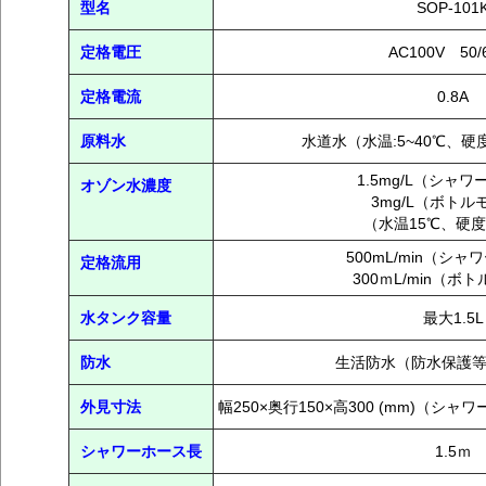
型名
SOP-101
定格電圧
AC100V 50/
定格電流
0.8A
原料水
水道水（水温:5~40℃、硬度
1.5mg/L（シャ
オゾン水濃度
3mg/L（ボトル
（水温15℃、硬度9
500mL/min（シ
定格流用
300ｍL/min（ボ
水タンク容量
最大1.5L
防水
生活防水（防水保護等
外見寸法
幅250×奥行150×高300 (mm)（
シャワーホース長
1.5ｍ