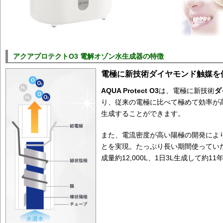
アクアプロテクトO3 電解オゾン水生成器の特徴
電極に新技術ダイヤモンド触媒を
AQUA Protect O3
は、電極に新技術
ダ
り、従来の電極に比べて極めて効率が
生成することができます。
また、電流密度が高い陽極の開発によ
とを実現。たっぷり長い期間使ってい
成量約12,000L、1日3L生成して約