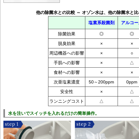
他の除菌水との比較 ～ オゾン水は、他の除菌水と
塩素系殺菌剤
アルコー
除菌効果
◎
◎
脱臭効果
×
×
周辺機器への影響
×
○
手肌への影響
×
△
食材への影響
×
×
次亜塩素濃度
50～200ppm
0ppm
安全性
×
△
ランニングコスト
△
△
水を注いでスイッチを入れるだけの簡単操作。