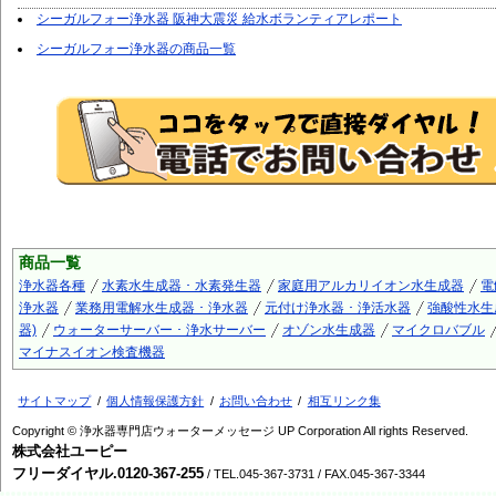
シーガルフォー浄水器 阪神大震災 給水ボランティアレポート
シーガルフォー浄水器の商品一覧
商品一覧
浄水器各種
水素水生成器 ･ 水素発生器
家庭用アルカリイオン水生成器
電
浄水器
業務用電解水生成器 ･ 浄水器
元付け浄水器 ･ 浄活水器
強酸性水生
器)
ウォーターサーバー ･ 浄水サーバー
オゾン水生成器
マイクロバブル
マイナスイオン検査機器
サイトマップ
個人情報保護方針
お問い合わせ
相互リンク集
Copyright © 浄水器専門店ウォーターメッセージ UP Corporation All rights Reserved.
株式会社ユーピー
フリーダイヤル.0120-367-255
/ TEL.045-367-3731 / FAX.045-367-3344